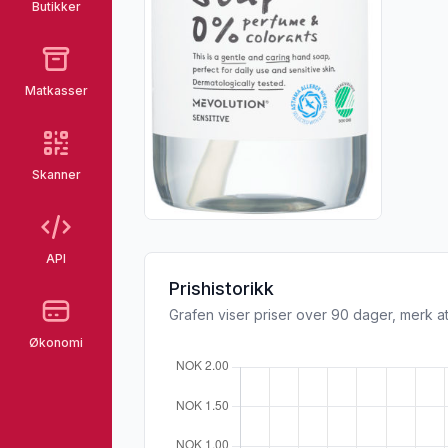
Butikker
Matkasser
Skanner
API
Prishistorikk
Grafen viser priser over 90 dager, merk at
Økonomi