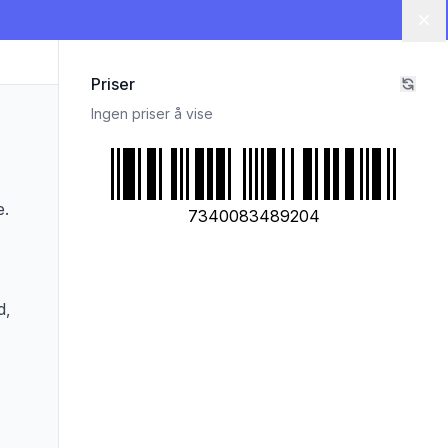
Lu
Priser
Ingen priser å vise
e.
7340083489204
d,