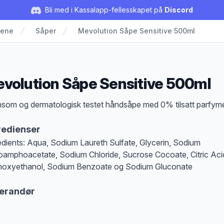
Bli med i Kassalapp-fellesskapet på
Discord
iene
Såper
Mevolution Såpe Sensitive 500ml
volution Såpe Sensitive 500ml
duktbeskrivelse
som og dermatologisk testet håndsåpe med 0% tilsatt parfym
redienser
edients: Aqua, Sodium Laureth Sulfate, Glycerin, Sodium
amphoacetate, Sodium Chloride, Sucrose Cocoate, Citric Aci
oxyethanol, Sodium Benzoate og Sodium Gluconate
erandør