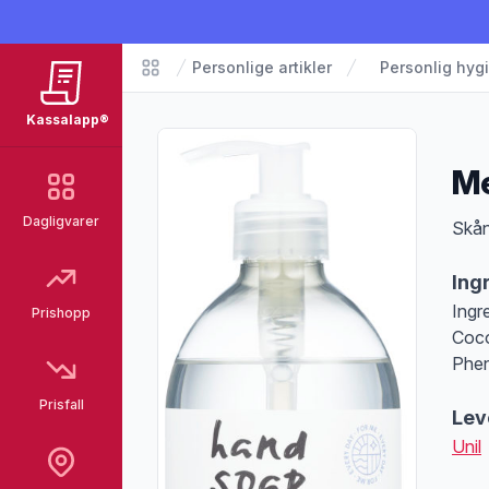
Personlige artikler
Personlig hyg
Matvarer
Kassalapp®
Me
Dagligvarer
Pro
Skån
Ing
Ingr
Prishopp
Coco
Phen
Prisfall
Lev
Unil