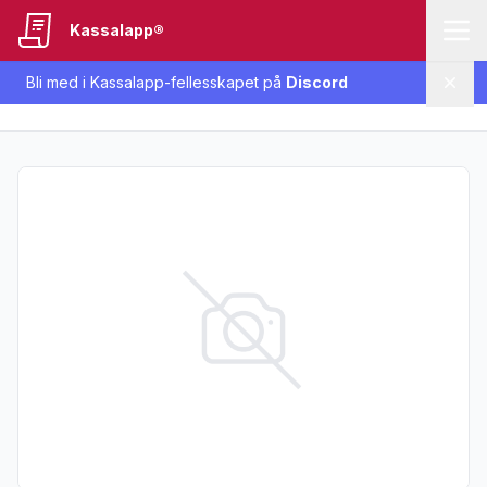
Kassalapp®
Bli med i Kassalapp-fellesskapet på
Discord
Lukk