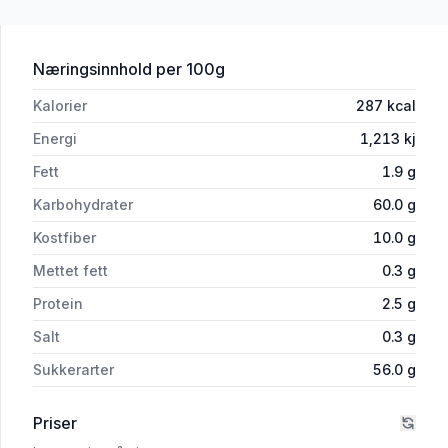
for 'Fiken Tørket 400g Season'
Næringsinnhold
per 100g
Kalorier
287
kcal
Energi
1,213
kj
Fett
1.9
g
Karbohydrater
60.0
g
Kostfiber
10.0
g
Mettet fett
0.3
g
Protein
2.5
g
Salt
0.3
g
Sukkerarter
56.0
g
Priser