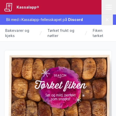
Kassalapp®
Bli med i Kassalapp-fellesskapet på
Discord
Lukk
Bakevarer og
Tørket frukt og
Fiken
kjeks
nøtter
tørket