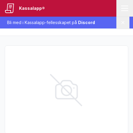
Kassalapp®
Bli med i Kassalapp-fellesskapet på
Discord
Lukk