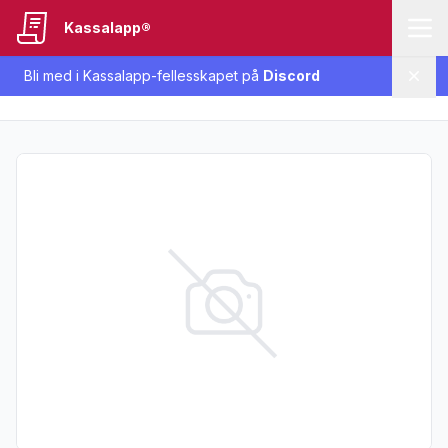
Kassalapp®
Bli med i Kassalapp-fellesskapet på
Discord
Lukk