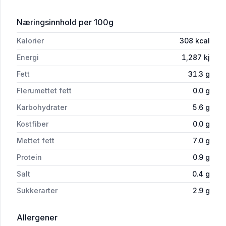
for 'Waldorfsalat 200g Meny'
Næringsinnhold
per 100g
Kalorier
308
kcal
Energi
1,287
kj
Fett
31.3
g
Flerumettet fett
0.0
g
Karbohydrater
5.6
g
Kostfiber
0.0
g
Mettet fett
7.0
g
Protein
0.9
g
Salt
0.4
g
Sukkerarter
2.9
g
i 'Waldorfsalat 200g Meny'
Allergener