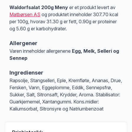
Waldorfsalat 200g Meny
er et produkt levert av
Matbørsen AS
og produktet inneholder 307.70 kcal
per 100g, hvorav 31.30 g er fett, 0.90g er proteiner
og 5.60 g er karbohydrater.
Allergener
Varen inneholder allergenene
Egg, Melk, Selleri og
Sennep
Merk
at denne informasjonen er bare til informasjon, sjekk pakkningen og 
Ingredienser
Rapsolje, Stangselleri, Eple, Kremfløte, Ananas, Drue,
Fersken, Vann, Eggeplomme, Eddik, Sennepsfrø,
Sukker, Salt, Sitronsaft, Krydder, Aroma. Stabilisator:
Guarkjernemel, Xantangummi. Kons.midler:
Kaliumsorbat, Sitronsyre og Natriumbenzoat