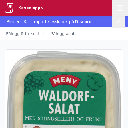
Kassalapp®
Bli med i Kassalapp-fellesskapet på
Discord
Lukk
Pålegg & frokost
Påleggsalat