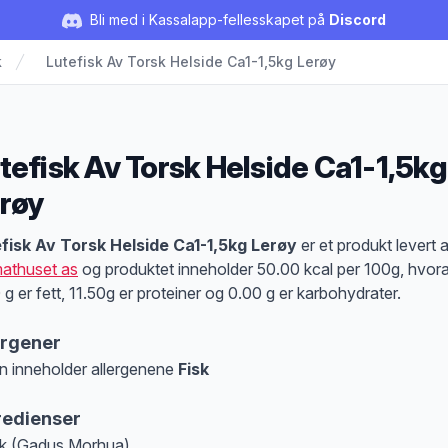
Bli med i Kassalapp-fellesskapet på
Discord
k
Lutefisk Av Torsk Helside Ca1-1,5kg Lerøy
tefisk Av Torsk Helside Ca1-1,5kg
røy
duktbeskrivelse
fisk Av Torsk Helside Ca1-1,5kg Lerøy
er et produkt levert 
athuset as
og produktet inneholder 50.00 kcal per 100g, hvor
 g er fett, 11.50g er proteiner og 0.00 g er karbohydrater.
ergener
n inneholder allergenene
Fisk
at denne informasjonen er bare til informasjon, sjekk pakkningen og innholdsbesk
redienser
k (Gadus Morhua)