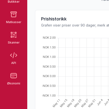
Butikker
Prishistorikk
Matkasser
Grafen viser priser over 90 dager, merk at
Skanner
API
Økonomi