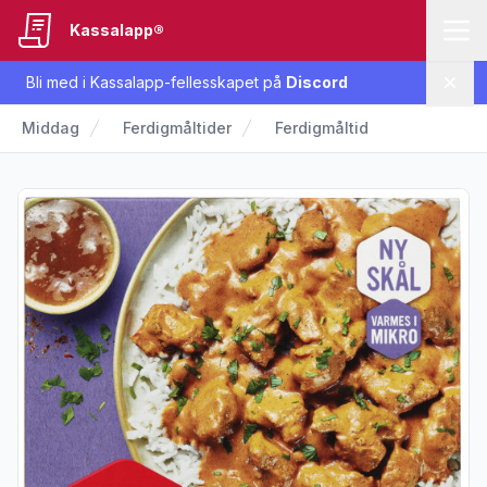
Kassalapp®
Bli med i Kassalapp-fellesskapet på
Discord
Lukk
Middag
Ferdigmåltider
Ferdigmåltid