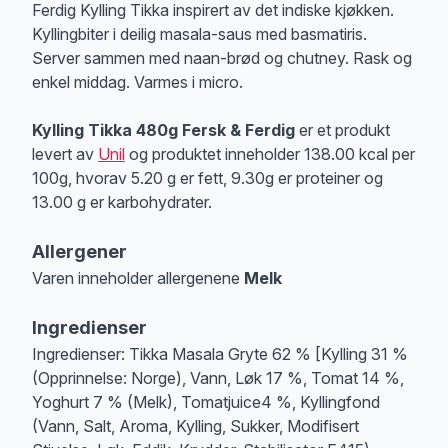
Produktbeskrivelse
Ferdig Kylling Tikka inspirert av det indiske kjøkken.
Kyllingbiter i deilig masala-saus med basmatiris.
Server sammen med naan-brød og chutney. Rask og
enkel middag. Varmes i micro.
Kylling Tikka 480g Fersk & Ferdig
er et produkt
levert av
Unil
og produktet inneholder 138.00 kcal per
100g, hvorav 5.20 g er fett, 9.30g er proteiner og
13.00 g er karbohydrater.
Allergener
Varen inneholder allergenene
Melk
Merk
at denne informasjonen er bare til informasjon, sjekk pakkningen og 
Ingredienser
Ingredienser: Tikka Masala Gryte 62 % [Kylling 31 %
(Opprinnelse: Norge), Vann, Løk 17 %, Tomat 14 %,
Yoghurt 7 % (Melk), Tomatjuice4 %, Kyllingfond
(Vann, Salt, Aroma, Kylling, Sukker, Modifisert