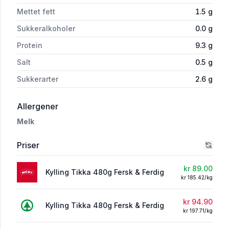
Mettet fett
1.5
g
Sukkeralkoholer
0.0
g
Protein
9.3
g
Salt
0.5
g
Sukkerarter
2.6
g
i 'Kylling Tikka 480g Fersk & Ferdig'
Allergener
Melk
Priser
kr 89.00
Kylling Tikka 480g Fersk & Ferdig
kr 185.42/kg
kr 94.90
Kylling Tikka 480g Fersk & Ferdig
kr 197.71/kg