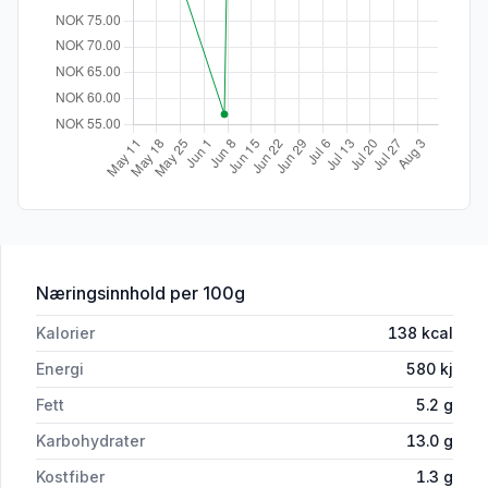
for 'Kylling Tikka 480g Fersk & Ferdig'
Næringsinnhold
per 100g
Kalorier
138
kcal
Energi
580
kj
Fett
5.2
g
Karbohydrater
13.0
g
Kostfiber
1.3
g