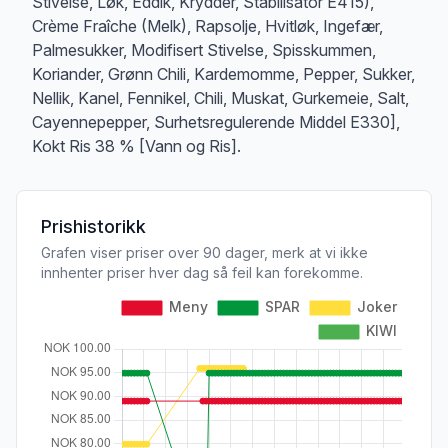
Stivelse, Løk, Eddik, Krydder, Stabilisator E415),
Crème Fraîche (Melk), Rapsolje, Hvitløk, Ingefær,
Palmesukker, Modifisert Stivelse, Spisskummen,
Koriander, Grønn Chili, Kardemomme, Pepper, Sukker,
Nellik, Kanel, Fennikel, Chili, Muskat, Gurkemeie, Salt,
Cayennepepper, Surhetsregulerende Middel E330],
Kokt Ris 38 % [Vann og Ris].
Prishistorikk
Grafen viser priser over 90 dager, merk at vi ikke
innhenter priser hver dag så feil kan forekomme.