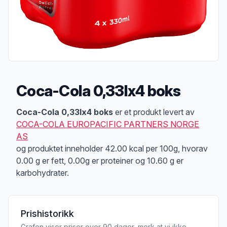
Coca-Cola 0,33lx4 boks
Produktbeskrivelse
Coca-Cola 0,33lx4 boks
er et produkt levert av
COCA-COLA EUROPACIFIC PARTNERS NORGE
AS
og produktet inneholder 42.00 kcal per 100g, hvorav
0.00 g er fett, 0.00g er proteiner og 10.60 g er
karbohydrater.
Prishistorikk
Grafen viser priser over 90 dager, merk at vi ikke