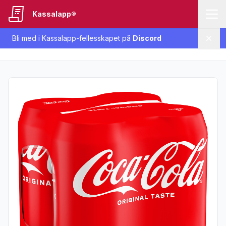
Kassalapp®
Bli med i Kassalapp-fellesskapet på
Discord
Lukk