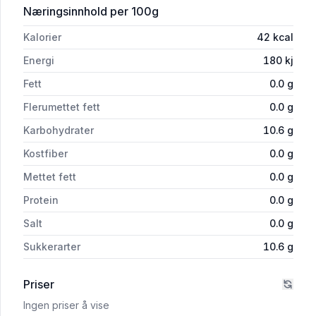
for 'Coca-Cola 0,33lx4 boks'
Næringsinnhold
per 100g
Kalorier
42
kcal
Energi
180
kj
Fett
0.0
g
Flerumettet fett
0.0
g
Karbohydrater
10.6
g
Kostfiber
0.0
g
Mettet fett
0.0
g
Protein
0.0
g
Salt
0.0
g
Sukkerarter
10.6
g
Priser
Ingen priser å vise