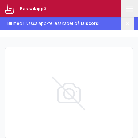
Kassalapp®
Bli med i Kassalapp-fellesskapet på
Discord
Lukk