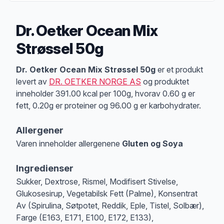
Dr. Oetker Ocean Mix
Strøssel 50g
Produktbeskrivelse
Dr. Oetker Ocean Mix Strøssel 50g
er et produkt
levert av
DR. OETKER NORGE AS
og produktet
inneholder 391.00 kcal per 100g, hvorav 0.60 g er
fett, 0.20g er proteiner og 96.00 g er karbohydrater.
Allergener
Varen inneholder allergenene
Gluten og Soya
Merk
at denne informasjonen er bare til informasjon, sjekk pakkningen og 
Ingredienser
Sukker, Dextrose, Rismel, Modifisert Stivelse,
Glukosesirup, Vegetabilsk Fett (Palme), Konsentrat
Av (Spirulina, Søtpotet, Reddik, Eple, Tistel, Solbær),
Farge (E163, E171, E100, E172, E133),