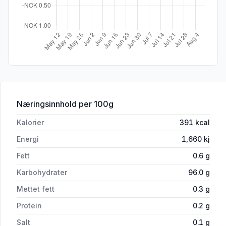
for 'Dr. Oetker Ocean Mix Strøssel 50g
Næringsinnhold
per 100g
Kalorier
391
kcal
Energi
1,660
kj
Fett
0.6
g
Karbohydrater
96.0
g
Mettet fett
0.3
g
Protein
0.2
g
Salt
0.1
g