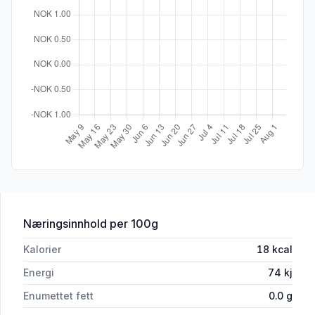
for 'Romantica Tomat 400g Season'
Næringsinnhold
per 100g
Kalorier
18
kcal
Energi
74
kj
Enumettet fett
0.0
g