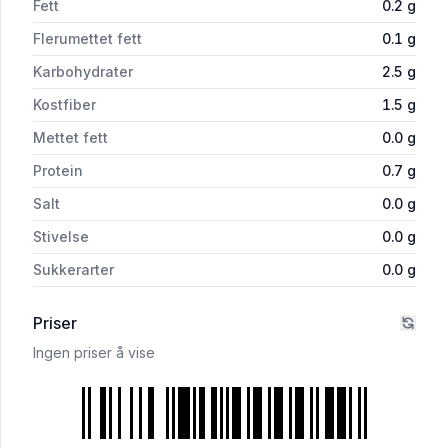
Fett
0.2
g
Flerumettet fett
0.1
g
Karbohydrater
2.5
g
Kostfiber
1.5
g
Mettet fett
0.0
g
Protein
0.7
g
Salt
0.0
g
Stivelse
0.0
g
Sukkerarter
0.0
g
Priser
Ingen priser å vise