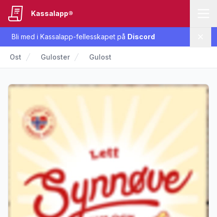
Kassalapp®
Bli med i Kassalapp-fellesskapet på
Discord
Lukk
Ost
Guloster
Gulost