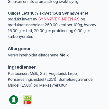
Smaken er mild aromatisk og svakt syrlig.
Gulost Lett 16% skivet 150g Synnøve
er et
produkt levert av
SYNNØVE FINDEN AS
og
produktet inneholder 260.00 kcal per 100g, hvorav
16.00 g er fett, 29.00g er proteiner og 0.00 g er
karbohydrater.
Allergener
Varen inneholder allergenene
Melk
Merk
at denne informasjonen er bare til informasjon, sjekk pakkningen og 
Ingredienser
Pasteurisert Melk, Salt, Vegetarisk Løpe,
Konserveringsmiddel (E251), Surhetsregulerende
Middel (E509) og Melkesyrekultur