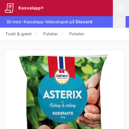
Kassalapp®
Bli med i Kassalapp-fellesskapet på
Discord
Lukk
Frukt & grønt
Poteter
Poteter