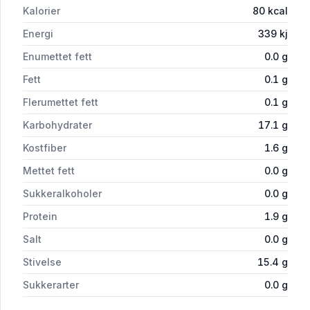
Kalorier
80
kcal
Energi
339
kj
Enumettet fett
0.0
g
Fett
0.1
g
Flerumettet fett
0.1
g
Karbohydrater
17.1
g
Kostfiber
1.6
g
Mettet fett
0.0
g
Sukkeralkoholer
0.0
g
Protein
1.9
g
Salt
0.0
g
Stivelse
15.4
g
Sukkerarter
0.0
g