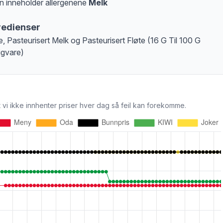
n inneholder allergenene
Melk
at denne informasjonen er bare til informasjon, sjekk pakkningen og innholdsbesk
redienser
, Pasteurisert Melk og Pasteurisert Fløte (16 G Til 100 G
igvare)
 vi ikke innhenter priser hver dag så feil kan forekomme.