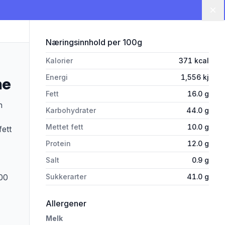
Lu
for 'Fløtemysost Lettere skivet
Næringsinnhold
per 100g
Kalorier
371
kcal
Energi
1,556
kj
ne
Fett
16.0
g
n
Karbohydrater
44.0
g
Mettet fett
10.0
g
fett
Protein
12.0
g
Salt
0.9
g
.00
Sukkerarter
41.0
g
i 'Fløtemysost Lettere skivet 130g Ti
Allergener
Melk