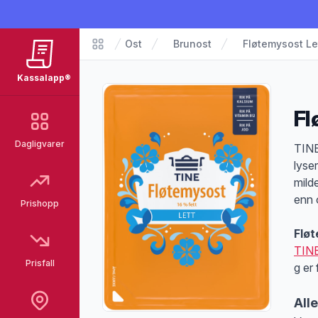
Ost
Brunost
Fløtemysost Le
Matvarer
Kassalapp®
Fl
Dagligvarer
Pro
TINE
lyse
mild
enn 
Prishopp
Fløt
TIN
Prisfall
g er
All