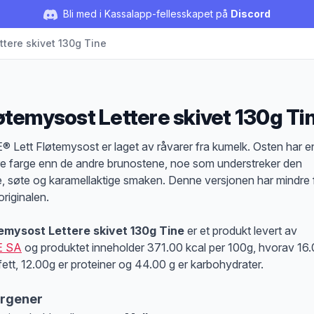
Bli med i Kassalapp-fellesskapet på
Discord
ttere skivet 130g Tine
øtemysost Lettere skivet 130g Ti
duktbeskrivelse
® Lett Fløtemysost er laget av råvarer fra kumelk. Osten har e
re farge enn de andre brunostene, noe som understreker den
e, søte og karamellaktige smaken. Denne versjonen har mindre 
originalen.
emysost Lettere skivet 130g Tine
er et produkt levert av
E SA
og produktet inneholder 371.00 kcal per 100g, hvorav 16
 fett, 12.00g er proteiner og 44.00 g er karbohydrater.
ergener