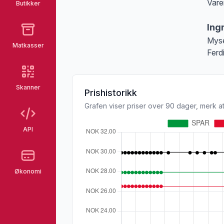
Vare
Butikker
Merk
Ing
Myse
Matkasser
Ferd
Skanner
Prishistorikk
Grafen viser priser over 90 dager, merk at
API
Økonomi