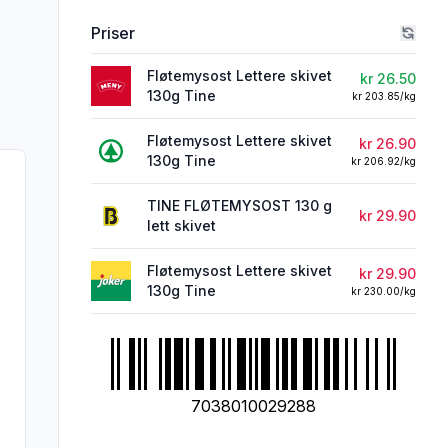
rivelsen nøye om du har allergier, vi tar forbehold om at det kan være feil i da
Priser
Fløtemysost Lettere skivet
kr 26.50
130g Tine
kr 203.85/kg
Fløtemysost Lettere skivet
kr 26.90
130g Tine
kr 206.92/kg
TINE FLØTEMYSOST 130 g
kr 29.90
lett skivet
Fløtemysost Lettere skivet
kr 29.90
130g Tine
kr 230.00/kg
7038010029288