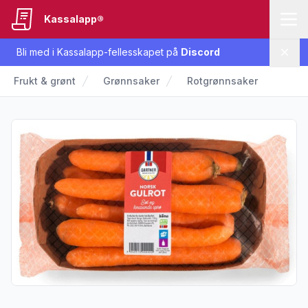
Kassalapp®
Bli med i Kassalapp-fellesskapet på
Discord
Lukk
Frukt & grønt
Grønnsaker
Rotgrønnsaker