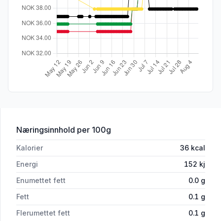
for 'Gulrot 750g Beger'
Næringsinnhold
per 100g
Kalorier
36
kcal
Energi
152
kj
Enumettet fett
0.0
g
Fett
0.1
g
Flerumettet fett
0.1
g