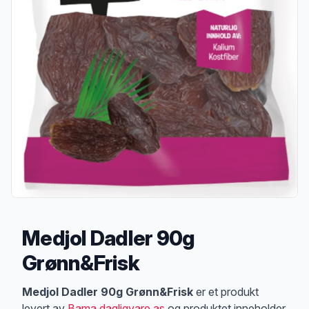
Medjol Dadler 90g
Grønn&Frisk
Produktbeskrivelse
Medjol Dadler 90g Grønn&Frisk
er et produkt
levert av
Bama dagligvare as
og produktet inneholder