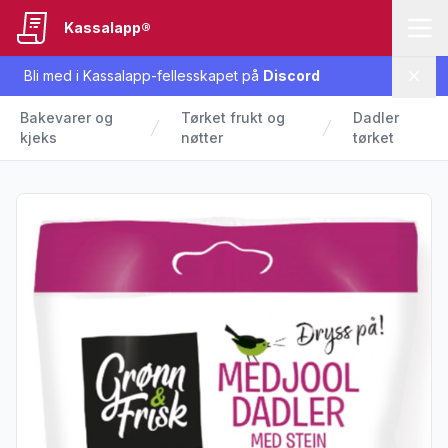
Kassalapp®
Bli med i Kassalapp-fellesskapet på
Discord
Lukk
Bakevarer og
Tørket frukt og
Dadler
kjeks
nøtter
tørket