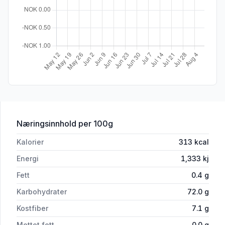
for 'Medjol Dadler 90g Grønn&Frisk'
Næringsinnhold
per 100g
Kalorier
313
kcal
Energi
1,333
kj
Fett
0.4
g
Karbohydrater
72.0
g
Kostfiber
7.1
g
Mettet fett
0.0
g