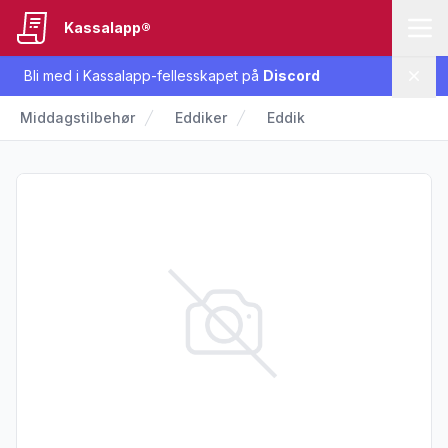
Kassalapp®
Bli med i Kassalapp-fellesskapet på
Discord
Lukk
Middagstilbehør
Eddiker
Eddik