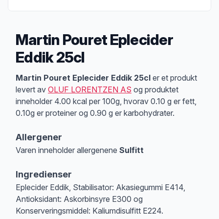
Martin Pouret Eplecider
Eddik 25cl
Produktbeskrivelse
Martin Pouret Eplecider Eddik 25cl
er et produkt
levert av
OLUF LORENTZEN AS
og produktet
inneholder 4.00 kcal per 100g, hvorav 0.10 g er fett,
0.10g er proteiner og 0.90 g er karbohydrater.
Allergener
Varen inneholder allergenene
Sulfitt
Merk
at denne informasjonen er bare til informasjon, sjekk pakkningen og 
Ingredienser
Eplecider Eddik, Stabilisator: Akasiegummi E414,
Antioksidant: Askorbinsyre E300 og
Konserveringsmiddel: Kaliumdisulfitt E224.