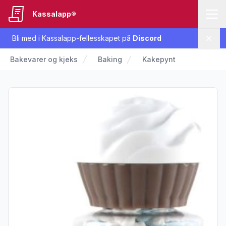
Kassalapp®
Bli med i Kassalapp-fellesskapet på
Discord
Lukk
Bakevarer og kjeks
Baking
Kakepynt