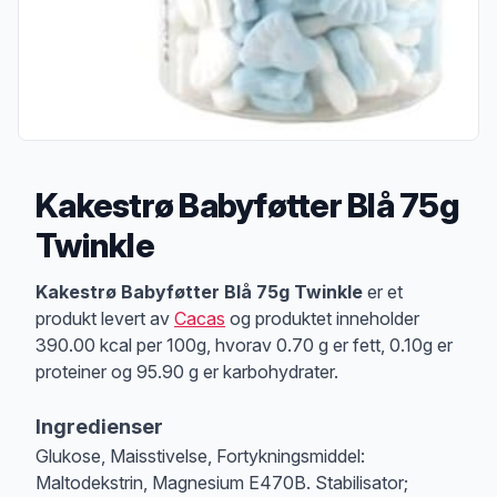
Kakestrø Babyføtter Blå 75g
Twinkle
Produktbeskrivelse
Kakestrø Babyføtter Blå 75g Twinkle
er et
produkt levert av
Cacas
og produktet inneholder
390.00 kcal per 100g, hvorav 0.70 g er fett, 0.10g er
proteiner og 95.90 g er karbohydrater.
Ingredienser
Glukose, Maisstivelse, Fortykningsmiddel:
Maltodekstrin, Magnesium E470B. Stabilisator;