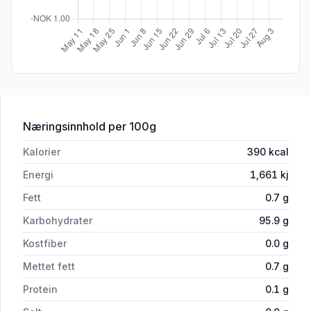
for 'Kakestrø Babyføtter Blå 75g Twink
Næringsinnhold
per 100g
Kalorier
390
kcal
Energi
1,661
kj
Fett
0.7
g
Karbohydrater
95.9
g
Kostfiber
0.0
g
Mettet fett
0.7
g
Protein
0.1
g