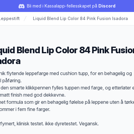
Bli med i Kassalapp-fellesskapet på
Discord
Leppestift
Liquid Blend Lip Color 84 Pink Fusion Isadora
quid Blend Lip Color 84 Pink Fusio
adora
duktbeskrivelse
nik flytende leppefarge med cushion tupp, for en behagelig og
l påføring.
den smarte klikkpennen fylles tuppen med farge, og etterlater 
matt finish med god dekkevne.
et formula som gir en behagelig følelse på leppene uten å tørk
Kommer i fem fine farger.
fymert, klinisk testet. ikke dyretestet. Vegansk.