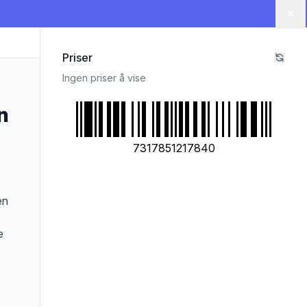
Lu
Priser
Ingen priser å vise
n
7317851217840
en
e