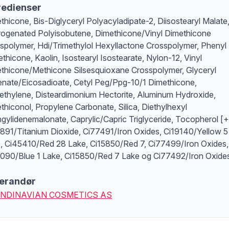
redienser
thicone, Bis-Diglyceryl Polyacyladipate-2, Diisostearyl Malate
ogenated Polyisobutene, Dimethicone/Vinyl Dimethicone
spolymer, Hdi/Trimethylol Hexyllactone Crosspolymer, Phenyl
ethicone, Kaolin, Isostearyl Isostearate, Nylon-12, Vinyl
thicone/Methicone Silsesquioxane Crosspolymer, Glyceryl
nate/Eicosadioate, Cetyl Peg/Ppg-10/1 Dimethicone,
ethylene, Disteardimonium Hectorite, Aluminum Hydroxide,
thiconol, Propylene Carbonate, Silica, Diethylhexyl
ngylidenemalonate, Caprylic/Capric Triglyceride, Tocopherol [+
891/Titanium Dioxide, Ci77491/Iron Oxides, Ci19140/Yellow 5
, Ci45410/Red 28 Lake, Ci15850/Red 7, Ci77499/Iron Oxides,
090/Blue 1 Lake, Ci15850/Red 7 Lake og Ci77492/Iron Oxide
erandør
NDINAVIAN COSMETICS AS