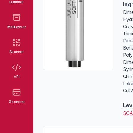
Butikker
Ing
Dime
Hydr
Cros
Matkasser
Trim
Dime
Behe
Skanner
Poly
Dime
Syri
Ci77
API
Lake
Ci42
Økonomi
Lev
SCA