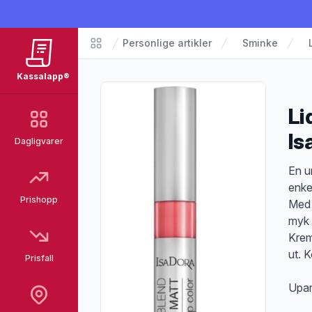
Personlige artikler
Sminke
Matvarer
Kassalapp®
Li
Is
Dagligvarer
Pro
En u
enke
Prishopp
Med 
myk 
Krem
ut. 
Prisfall
Upar