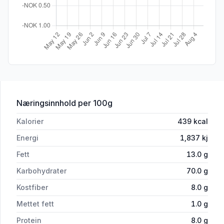
for 'Den Lille Nøttefabrikken Spanish 
Næringsinnhold
per 100g
Kalorier
439
kcal
Energi
1,837
kj
Fett
13.0
g
Karbohydrater
70.0
g
Kostfiber
8.0
g
Mettet fett
1.0
g
Protein
8.0
g