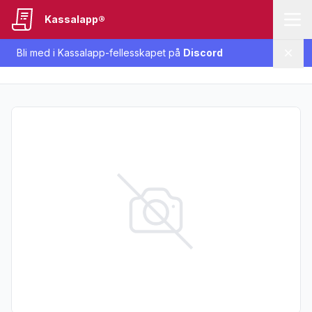
Kassalapp®
Bli med i Kassalapp-fellesskapet på
Discord
Lukk