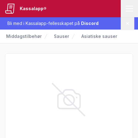
Kassalapp®
Bli med i Kassalapp-fellesskapet på
Discord
Lukk
Middagstilbehør
Sauser
Asiatiske sauser