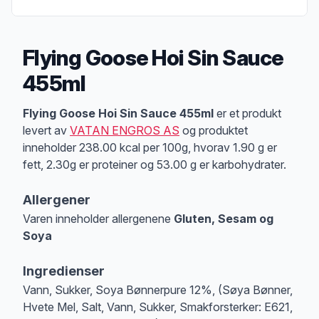
Flying Goose Hoi Sin Sauce
455ml
Produktbeskrivelse
Flying Goose Hoi Sin Sauce 455ml
er et produkt
levert av
VATAN ENGROS AS
og produktet
inneholder 238.00 kcal per 100g, hvorav 1.90 g er
fett, 2.30g er proteiner og 53.00 g er karbohydrater.
Allergener
Varen inneholder allergenene
Gluten, Sesam og
Soya
Merk
at denne informasjonen er bare til informasjon, sjekk pakkningen og 
Ingredienser
Vann, Sukker, Soya Bønnerpure 12%, (Søya Bønner,
Hvete Mel, Salt, Vann, Sukker, Smakforsterker: E621,