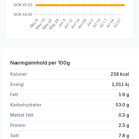
for 'Flying Goose Hoi Sin Sauce 455ml
Næringsinnhold
per 100g
Kalorier
238
kcal
Energi
1,011
kj
Fett
1.9
g
Karbohydrater
53.0
g
Mettet fett
0.3
g
Protein
2.3
g
Salt
7.8
g