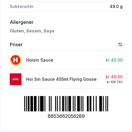
Sukkerarter
49.0
g
i 'Flying Goose Hoi Sin Sauce 455ml'
Allergener
Gluten,
Sesam,
Soya
Priser
Hoisin Sauce
kr 45.00
kr 49.50
Hoi Sin Sauce 455ml Flying Goose
kr 108.79/l
8853662056289