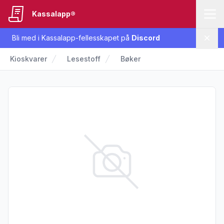
Kassalapp®
Bli med i Kassalapp-fellesskapet på
Discord
Lukk
Kioskvarer
Lesestoff
Bøker