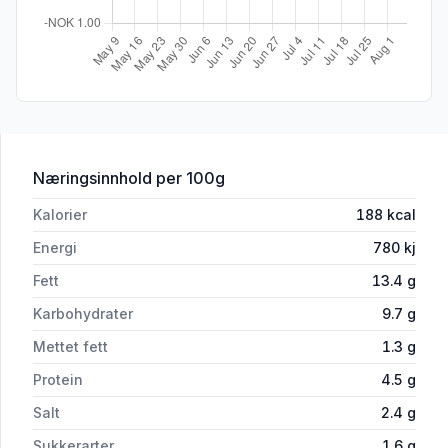
for 'Go'Vegan Smak av Salami 100g'
Næringsinnhold
per 100g
Kalorier
188
kcal
Energi
780
kj
Fett
13.4
g
Karbohydrater
9.7
g
Mettet fett
1.3
g
Protein
4.5
g
Salt
2.4
g
Sukkerarter
1.6
g