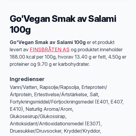
Go'Vegan Smak av Salami
100g
Produktbeskrivelse
Go'Vegan Smak av Salami 100g
er et produkt
levert av
FINSBRÅTEN AS
og produktet inneholder
188.00 kcal per 100g, hvorav 13.40 g er fett, 4.50g er
proteiner og 9.70 g er karbohydrater.
Ingredienser
Vann/Vatten, Rapsolje/Rapsolja, Erteprotein/
Ärtprotein, Ertestivelse/Ärtstärkelse, Salt,
Fortykningsmiddel/Förtjockningsmedel (E401, E407,
E410), Naturlig Aroma/Arom,
Glukosesirup/Glukossirap,
Antioksidant/Antioxidationsmedel (E307),
Druesukker/Druvsocker, Krydder/Kryddor,