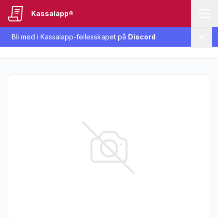
Kassalapp®
Bli med i Kassalapp-fellesskapet på
Discord
Lukk