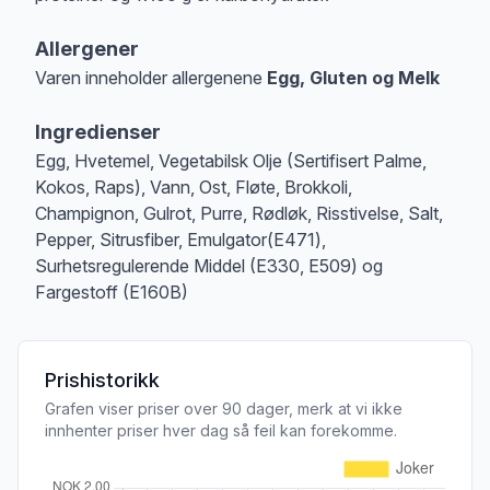
Allergener
Varen inneholder allergenene
Egg, Gluten og Melk
Merk
at denne informasjonen er bare til informasjon, sjekk pakkningen og 
Ingredienser
Egg, Hvetemel, Vegetabilsk Olje (Sertifisert Palme,
Kokos, Raps), Vann, Ost, Fløte, Brokkoli,
Champignon, Gulrot, Purre, Rødløk, Risstivelse, Salt,
Pepper, Sitrusfiber, Emulgator(E471),
Surhetsregulerende Middel (E330, E509) og
Fargestoff (E160B)
Prishistorikk
Grafen viser priser over 90 dager, merk at vi ikke
innhenter priser hver dag så feil kan forekomme.