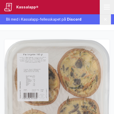
Kassalapp®
Bli med i Kassalapp-fellesskapet på
Discord
Lukk