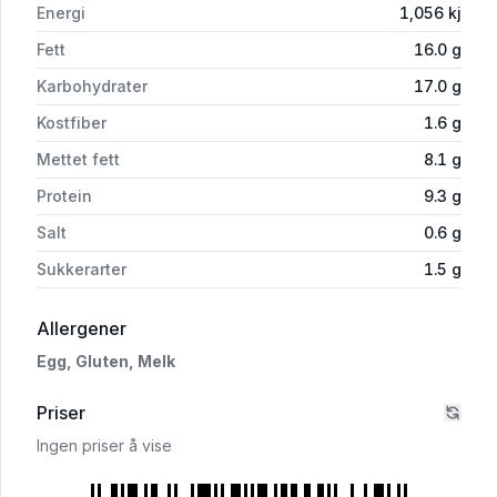
Energi
1,056
kj
Fett
16.0
g
Karbohydrater
17.0
g
Kostfiber
1.6
g
Mettet fett
8.1
g
Protein
9.3
g
Salt
0.6
g
Sukkerarter
1.5
g
i 'Pai Vegetar 4x160g Matbørsen'
Allergener
Egg,
Gluten,
Melk
Priser
Ingen priser å vise