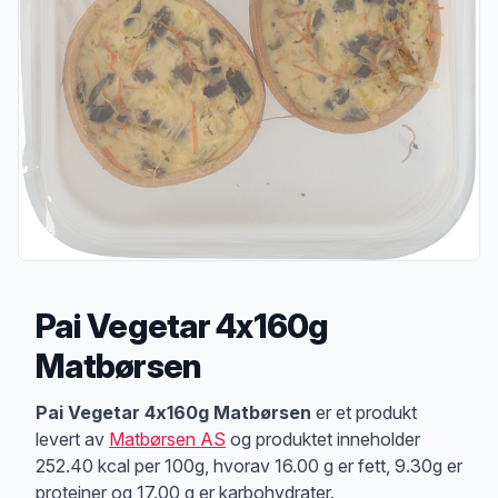
Pai Vegetar 4x160g
Matbørsen
Produktbeskrivelse
Pai Vegetar 4x160g Matbørsen
er et produkt
levert av
Matbørsen AS
og produktet inneholder
252.40 kcal per 100g, hvorav 16.00 g er fett, 9.30g er
proteiner og 17.00 g er karbohydrater.