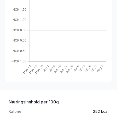
for 'Pai Vegetar 4x160g Matbørsen'
Næringsinnhold
per 100g
Kalorier
252
kcal