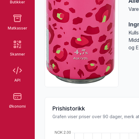
All
Butikker
Vare
Merk
Ing
Matkasser
Kull
Midd
og E
Skanner
API
Økonomi
Prishistorikk
Grafen viser priser over 90 dager, merk at