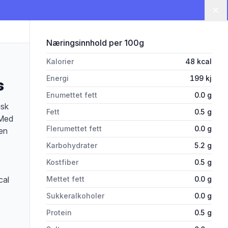
Lu
for 'Grevens Cider Litchi&Lime
Næringsinnhold
per 100g
Kalorier
48
kcal
Energi
199
kj
s
Enumettet fett
0.0
g
isk
Fett
0.5
g
?Med
Flerumettet fett
0.0
g
en
Karbohydrater
5.2
g
Kostfiber
0.5
g
cal
Mettet fett
0.0
g
Sukkeralkoholer
0.0
g
Protein
0.5
g