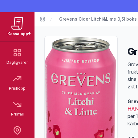
Grevens Cider Litchi&Lime 0,5l boks
Matvarer
Kassalapp®
Gr
Dagligvarer
Pro
Grev
fruk
sine
økt f
Prishopp
Grev
HAN
Prisfall
per 
karb