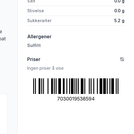
Salt
0.0
g
Stivelse
0.0
g
rivelsen nøye om du har allergier, vi tar forbehold om at det kan være feil i da
Sukkerarter
5.2
g
e
i 'Grevens Cider Litchi&Lime 0,5l bo
Allergener
bat
Sulfitt
Priser
Ingen priser å vise
7030019538594