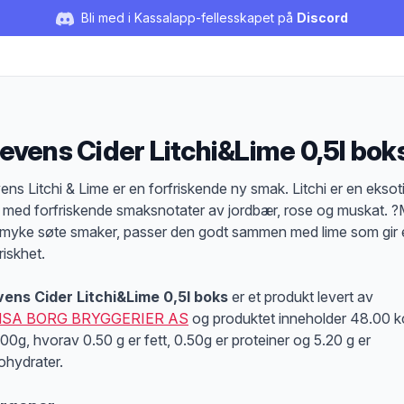
Bli med i Kassalapp-fellesskapet på
Discord
evens Cider Litchi&Lime 0,5l bok
duktbeskrivelse
ens Litchi & Lime er en forfriskende ny smak. Litchi er en eksot
t med forfriskende smaksnotater av jordbær, rose og muskat. 
 myke søte smaker, passer den godt sammen med lime som gir 
riskhet.
ens Cider Litchi&Lime 0,5l boks
er et produkt levert av
SA BORG BRYGGERIER AS
og produktet inneholder 48.00 k
100g, hvorav 0.50 g er fett, 0.50g er proteiner og 5.20 g er
ohydrater.