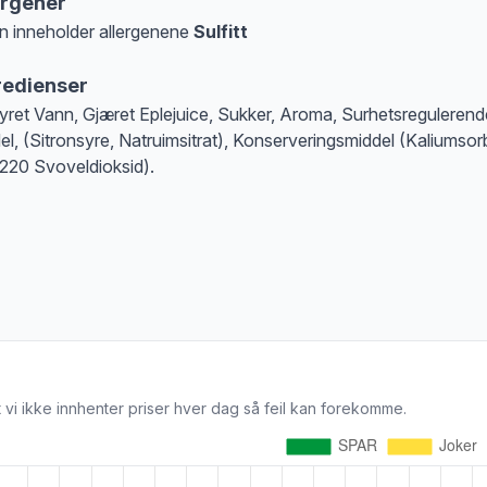
ergener
n inneholder allergenene
Sulfitt
at denne informasjonen er bare til informasjon, sjekk pakkningen og innholdsbesk
redienser
syret Vann, Gjæret Eplejuice, Sukker, Aroma, Surhetsregulerend
el, (Sitronsyre, Natruimsitrat), Konserveringsmiddel (Kaliumsor
220 Svoveldioksid).
 vi ikke innhenter priser hver dag så feil kan forekomme.