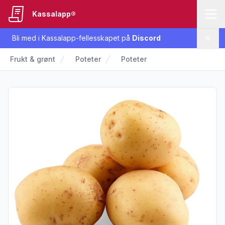
Kassalapp®
Bli med i Kassalapp-fellesskapet på
Discord
Lukk
Frukt & grønt
Poteter
Poteter