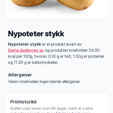
Nypoteter stykk
Produktbeskrivelse
Nypoteter stykk
er et produkt levert av
Bama dagligvare as
og produktet inneholder 54.00
kcal per 100g, hvorav 0.10 g er fett, 1.50g er proteiner
og 11.20 g er karbohydrater.
Allergener
Varen inneholder ingen kjente allergener
Merk
at denne informasjonen er bare til informasjon, sjekk pakkningen og 
Prishistorikk
Grafen viser priser over 90 dager, merk at vi ikke