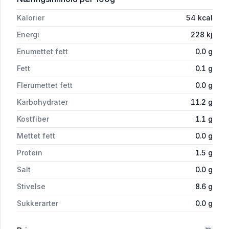
Kalorier
54
kcal
Energi
228
kj
Enumettet fett
0.0
g
Fett
0.1
g
Flerumettet fett
0.0
g
Karbohydrater
11.2
g
Kostfiber
1.1
g
Mettet fett
0.0
g
Protein
1.5
g
Salt
0.0
g
Stivelse
8.6
g
Sukkerarter
0.0
g