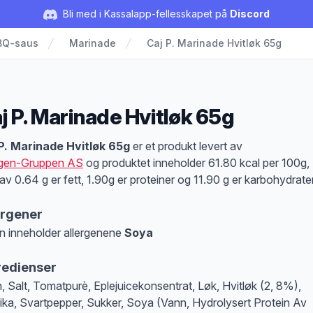
Bli med i Kassalapp-fellesskapet på
Discord
BQ-saus
Marinade
Caj P. Marinade Hvitløk 65g
j P. Marinade Hvitløk 65g
duktbeskrivelse
P. Marinade Hvitløk 65g
er et produkt levert av
gen-Gruppen AS
og produktet inneholder 61.80 kcal per 100g,
av 0.64 g er fett, 1.90g er proteiner og 11.90 g er karbohydrater
ergener
n inneholder allergenene
Soya
at denne informasjonen er bare til informasjon, sjekk pakkningen og innholdsbesk
redienser
, Salt, Tomatpurè, Eplejuicekonsentrat, Løk, Hvitløk (2, 8%),
ika, Svartpepper, Sukker, Soya (Vann, Hydrolysert Protein Av