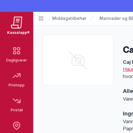
Middagstilbehør
Marinader og B
Matvarer
Kassalapp®
Ca
Dagligvarer
Pro
Caj 
Hau
hvor
Prishopp
All
Vare
Merk
Prisfall
Ing
Vann
Papr