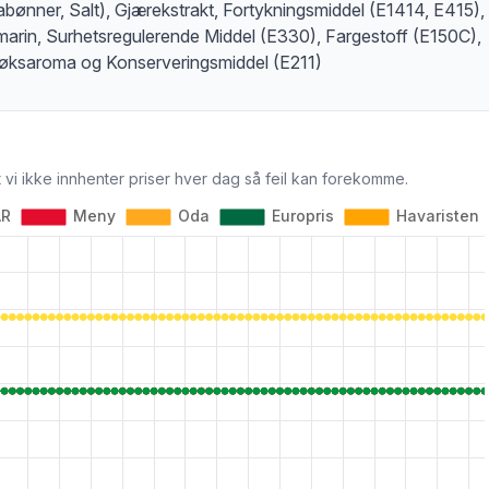
bønner, Salt), Gjærekstrakt, Fortykningsmiddel (E1414, E415),
arin, Surhetsregulerende Middel (E330), Fargestoff (E150C),
løksaroma og Konserveringsmiddel (E211)
 vi ikke innhenter priser hver dag så feil kan forekomme.