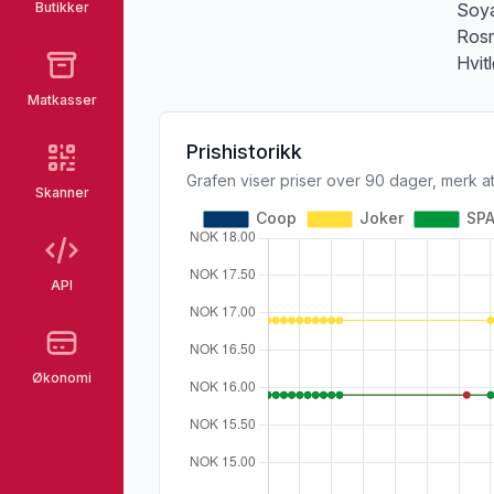
Butikker
Soya
Rosm
Hvit
Matkasser
Prishistorikk
Grafen viser priser over 90 dager, merk at
Skanner
API
Økonomi