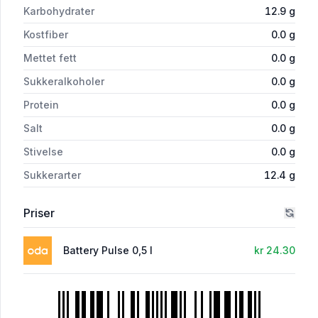
Karbohydrater
12.9
g
Kostfiber
0.0
g
Mettet fett
0.0
g
Sukkeralkoholer
0.0
g
Protein
0.0
g
Salt
0.0
g
Stivelse
0.0
g
Sukkerarter
12.4
g
Priser
Battery Pulse 0,5 l
kr 24.30