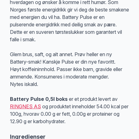
hverdagen og ønsker å komme i rett humør. Som
Norges første energidrikk gir vi deg de beste smakene
med energien du vil ha. Battery Pulse er en
pulserende energidrikk med deilig smak av pære.
Dette er en suveren tørsteslukker som garantert vil
falle i smak.
Glem brus, saft, og alt annet. Prøv heller en ny
Battery-smak! Kanskje Pulse er din nye favoritt.
Høyt koffeininnhold. Passer ikke barn, gravide eller
ammende. Konsumeres i moderate mengder.
Nytes iskald.
Battery Pulse 0,5l boks
er et produkt levert av
RINGNES AS
og produktet inneholder 54.00 kcal per
100g, hvorav 0.00 g er fett, 0.00g er proteiner og
12.90 g er karbohydrater.
Ingredienser