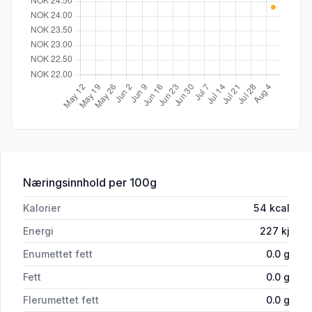
for 'Battery Pulse 0,5l boks'
Næringsinnhold
per 100g
Kalorier
54
kcal
Energi
227
kj
Enumettet fett
0.0
g
Fett
0.0
g
Flerumettet fett
0.0
g