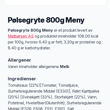
Pølsegryte 800g Meny
Produktbeskrivelse
Pølsegryte 800g Meny
er et produkt levert av
Matbørsen AS
og produktet inneholder 108.00 kcal
per 100g, hvorav 6.40 g er fett, 3.20g er proteiner og
8.40 g er karbohydrater.
Allergener
Varen inneholder allergenene
Melk
Merk
at denne informasjonen er bare til informasjon, sjekk pakkningen og 
Ingredienser
Tomatsaus (22%)[Tomater, Tomatjuice,
Surhetsregulerende Middel (E330)], Røkt Kjøttpølse
(20%) [Svinekjøtt (33%), Storfekjøtt (22%), Vann,
Potetmel, Hvetefiber(Glutenfritt), Surhetsregulerende
Middel (E326, E508, E511, E261), Salt,