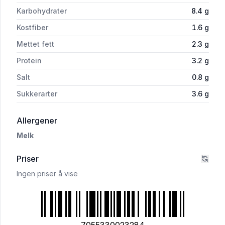
Karbohydrater
8.4
g
Kostfiber
1.6
g
Mettet fett
2.3
g
Protein
3.2
g
Salt
0.8
g
Sukkerarter
3.6
g
i 'Pølsegryte 800g Meny'
Allergener
Melk
Priser
Ingen priser å vise
7055330023284