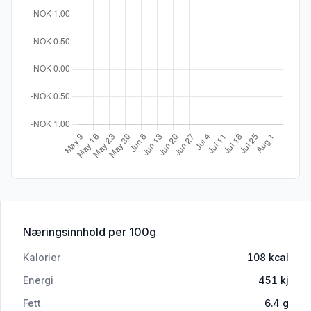
for 'Pølsegryte 800g Meny'
Næringsinnhold
per 100g
Kalorier
108
kcal
Energi
451
kj
Fett
6.4
g