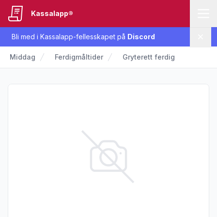
Kassalapp®
Bli med i Kassalapp-fellesskapet på
Discord
Lukk
Middag
Ferdigmåltider
Gryterett ferdig