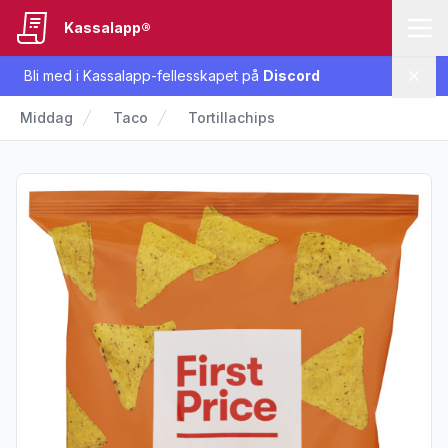
Kassalapp®
Bli med i Kassalapp-fellesskapet på
Discord
Lukk
Middag
Taco
Tortillachips