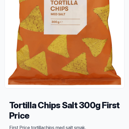
Tortilla Chips Salt 300g First
Price
Produktbeskrivelse
First Price tortillachips med salt smak.