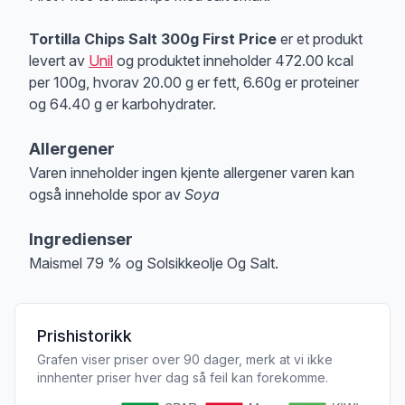
Tortilla Chips Salt 300g First Price
er et produkt
levert av
Unil
og produktet inneholder 472.00 kcal
per 100g, hvorav 20.00 g er fett, 6.60g er proteiner
og 64.40 g er karbohydrater.
Allergener
Varen inneholder ingen kjente allergener varen kan
også inneholde spor av
Soya
Merk
at denne informasjonen er bare til informasjon, sjekk pakkningen og 
Ingredienser
Maismel 79 % og Solsikkeolje Og Salt.
Prishistorikk
Grafen viser priser over 90 dager, merk at vi ikke
innhenter priser hver dag så feil kan forekomme.