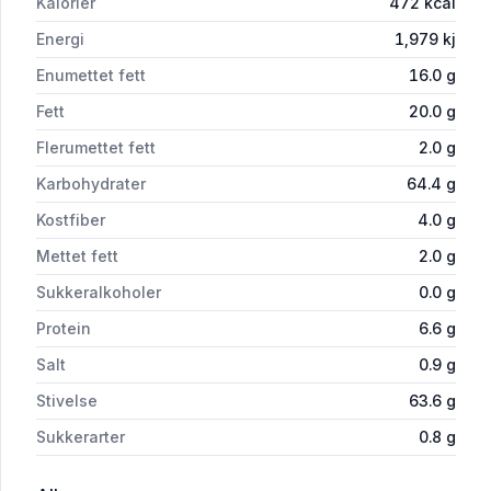
Kalorier
472
kcal
Energi
1,979
kj
Enumettet fett
16.0
g
Fett
20.0
g
Flerumettet fett
2.0
g
Karbohydrater
64.4
g
Kostfiber
4.0
g
Mettet fett
2.0
g
Sukkeralkoholer
0.0
g
Protein
6.6
g
Salt
0.9
g
Stivelse
63.6
g
Sukkerarter
0.8
g