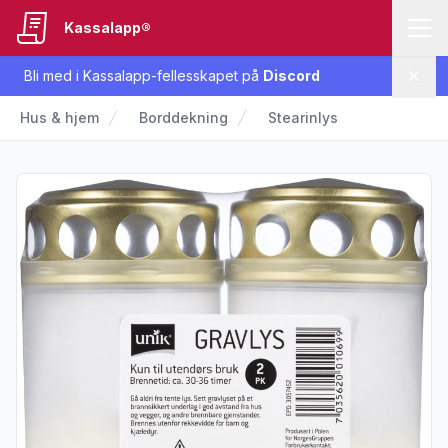
Kassalapp®
Bli med i Kassalapp-fellesskapet på
Discord
Lukk
Hus & hjem
Borddekning
Stearinlys