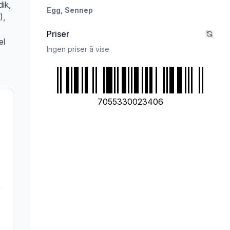
ik,
Egg,
Sennep
),
Priser
el
Ingen priser å vise
7055330023406