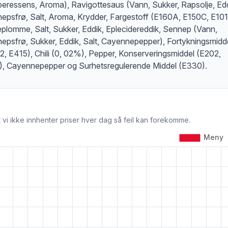
eressens, Aroma), Ravigottesaus (Vann, Sukker, Rapsolje, Edd
epsfrø, Salt, Aroma, Krydder, Fargestoff (E160A, E150C, E101
plomme, Salt, Sukker, Eddik, Eplecidereddik, Sennep (Vann,
epsfrø, Sukker, Eddik, Salt, Cayennepepper), Fortykningsmidd
2, E415), Chili (0, 02%), Pepper, Konserveringsmiddel (E202,
), Cayennepepper og Surhetsregulerende Middel (E330).
 vi ikke innhenter priser hver dag så feil kan forekomme.