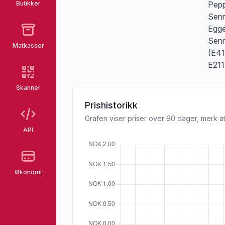
Butikker
Pepp
Senn
Egge
Senn
Matkasser
(E41
E211
Skanner
Prishistorikk
Grafen viser priser over 90 dager, merk at
API
Økonomi