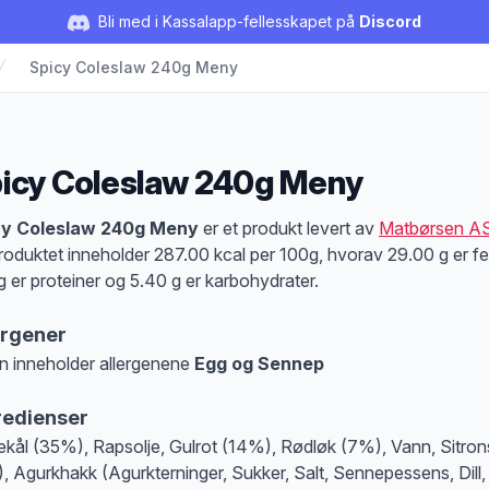
Bli med i Kassalapp-fellesskapet på
Discord
Spicy Coleslaw 240g Meny
icy Coleslaw 240g Meny
duktbeskrivelse
cy Coleslaw 240g Meny
er et produkt levert av
Matbørsen A
roduktet inneholder 287.00 kcal per 100g, hvorav 29.00 g er fet
g er proteiner og 5.40 g er karbohydrater.
ergener
n inneholder allergenene
Egg og Sennep
at denne informasjonen er bare til informasjon, sjekk pakkningen og innholdsbesk
redienser
kål (35%), Rapsolje, Gulrot (14%), Rødløk (7%), Vann, Sitron
, Agurkhakk (Agurkterninger, Sukker, Salt, Sennepessens, Dill,