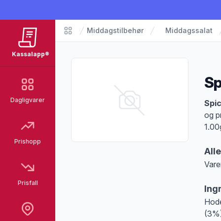
Middagstilbehør
Middagssalat
Matvarer
Kassalapp®
Sp
Dagligvarer
Pro
Spi
og p
1.00
Prishopp
All
Vare
Merk
Prisfall
Ing
Hode
(3%)