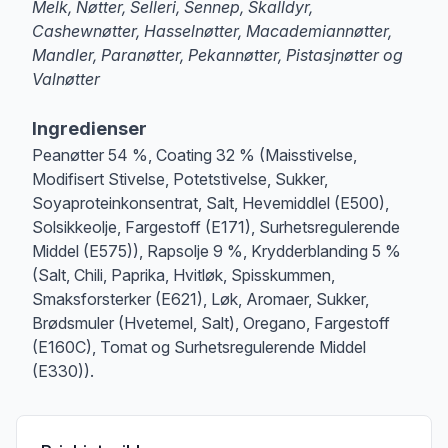
Melk, Nøtter, Selleri, Sennep, Skalldyr,
Cashewnøtter, Hasselnøtter, Macademiannøtter,
Mandler, Paranøtter, Pekannøtter, Pistasjnøtter og
Valnøtter
Merk
at denne informasjonen er bare til informasjon, sjekk pakkningen og 
Ingredienser
Peanøtter 54 %, Coating 32 % (Maisstivelse,
Modifisert Stivelse, Potetstivelse, Sukker,
Soyaproteinkonsentrat, Salt, Hevemiddlel (E500),
Solsikkeolje, Fargestoff (E171), Surhetsregulerende
Middel (E575)), Rapsolje 9 %, Krydderblanding 5 %
(Salt, Chili, Paprika, Hvitløk, Spisskummen,
Smaksforsterker (E621), Løk, Aromaer, Sukker,
Brødsmuler (Hvetemel, Salt), Oregano, Fargestoff
(E160C), Tomat og Surhetsregulerende Middel
(E330)).