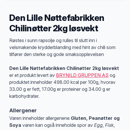
Den Lille Nøttefabrikken
Chilinøtter 2kg løsvekt
Produktbeskrivelse
Røstes i sunn rapsolje og rulles til slutt inn i
velsmakende krydderblanding med hint av chili som
tilfører den sterke og gode smaksopplevelsen
Den Lille Nøttefabrikken Chilinøtter 2kg løsvekt
er et produkt levert av
BRYNILD GRUPPEN AS
og
produktet inneholder 498.00 kcal per 100g, hvorav
33.00 g er fett, 17.00g er proteiner og 34.00 g er
karbohydrater.
Allergener
Varen inneholder allergenene
Gluten, Peanøtter og
Soya
varen kan også inneholde spor av
Egg, Fisk,