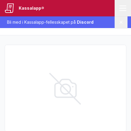
Kassalapp®
Bli med i Kassalapp-fellesskapet på
Discord
Lukk