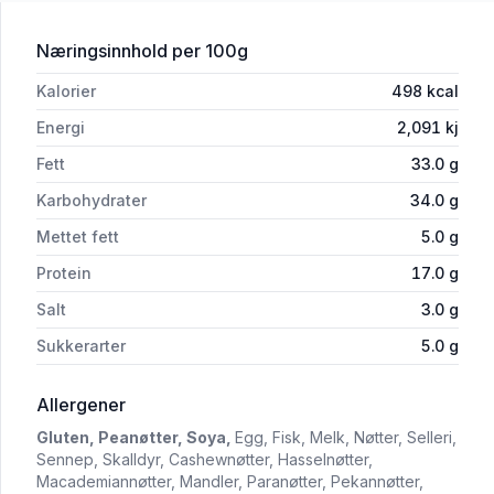
for 'Den Lille Nøttefabrikken Chilinøtte
Næringsinnhold
per 100g
Kalorier
498
kcal
Energi
2,091
kj
Fett
33.0
g
Karbohydrater
34.0
g
Mettet fett
5.0
g
Protein
17.0
g
Salt
3.0
g
Sukkerarter
5.0
g
i 'Den Lille Nøttefabrikken Chilinøtter 2kg lø
Allergener
Gluten,
Peanøtter,
Soya,
Egg,
Fisk,
Melk,
Nøtter,
Selleri,
Sennep,
Skalldyr,
Cashewnøtter,
Hasselnøtter,
Macademiannøtter,
Mandler,
Paranøtter,
Pekannøtter,