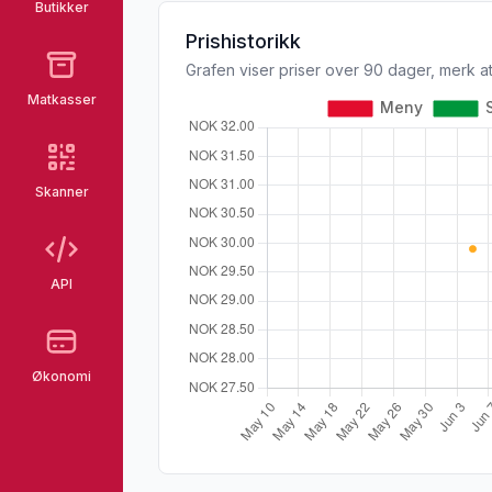
Butikker
Prishistorikk
Grafen viser priser over 90 dager, merk at
Matkasser
Skanner
API
Økonomi