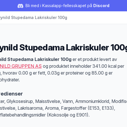
Bli med i Kassalapp-fellesskapet på
Discord
rynild Stupedama Lakriskuler 100g
ynild Stupedama Lakriskuler 100
duktbeskrivelse
ild Stupedama Lakriskuler 100g
er et produkt levert av
NILD GRUPPEN AS
og produktet inneholder 341.00 kcal per
, hvorav 0.00 g er fett, 0.03g er proteiner og 85.00 g er
ohydrater.
redienser
er, Glykosesirup, Maisstivelse, Vann, Ammoniumklorid, Modifis
stivelse, Lakrisaroma, Aroma, Fargestoffer (E153, E133),
flatebehandlingsmidler (Kokosolje og E901).