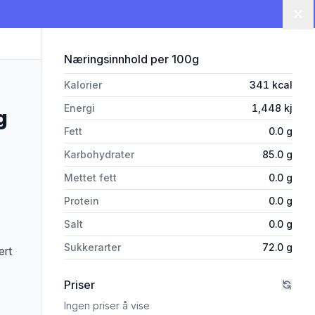
Lu
for 'Brynild Stupedama Lakrisk
Næringsinnhold
per 100g
Kalorier
341
kcal
Energi
1,448
kj
g
Fett
0.0
g
Karbohydrater
85.0
g
Mettet fett
0.0
g
Protein
0.0
g
Salt
0.0
g
Sukkerarter
72.0
g
ert
Priser
Ingen priser å vise