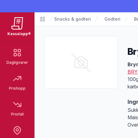
Snacks & godteri
Godteri
B
Matvarer
Kassalapp®
Br
Dagligvarer
Pro
Bryn
BRY
100g
karb
Prishopp
Ing
Sukk
Prisfall
Mais
Over