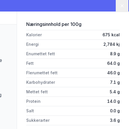
Lu
for 'Coop Valnøttkjerner 200g'
Næringsinnhold
per 100g
Kalorier
675
kcal
Energi
2,784
kj
Enumettet fett
8.9
g
e
Fett
64.0
g
Flerumettet fett
46.0
g
Karbohydrater
7.1
g
Mettet fett
5.4
g
g
Protein
14.0
g
Salt
0.0
g
Sukkerarter
3.6
g
rivelsen nøye om du har allergier, vi tar forbehold om at det kan være feil i da