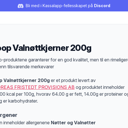
Bli med i Kassalapp-fellesskapet på
Discord
op Valnøttkjerner 200g
duktbeskrivelse
-produktene garanterer for en god kvalitet, men til en rimeliger
 enn tilsvarende merkevarer
p Valnøttkjerner 200g
er et produkt levert av
REAS FRISTEDT PROVISIONS AB
og produktet inneholder
00 kcal per 100g, hvorav 64.00 g er fett, 14.00g er proteiner o
 g er karbohydrater.
ergener
n inneholder allergenene
Nøtter og Valnøtter
at denne informasjonen er bare til informasjon, sjekk pakkningen og innholdsbesk