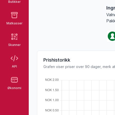
Butikker
Ing
Valn
Pakk
Matkasser
Skanner
Prishistorikk
API
Grafen viser priser over 90 dager, merk at
Økonomi