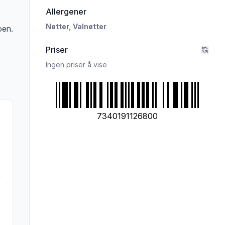
i 'Coop Valnøttkjerner 200g'
Allergener
Nøtter,
Valnøtter
oen.
Priser
Ingen priser å vise
7340191126800