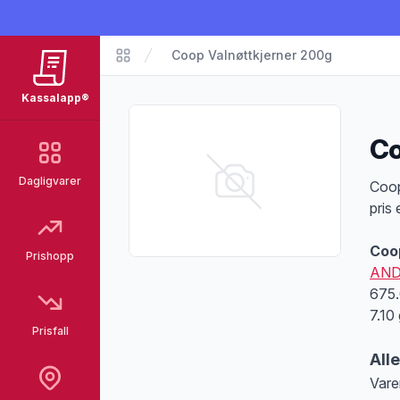
Coop Valnøttkjerner 200g
Matvarer
Kassalapp®
Co
Dagligvarer
Pro
Coop
pris
Coo
Prishopp
AND
675.
7.10
Prisfall
All
Vare
Merk