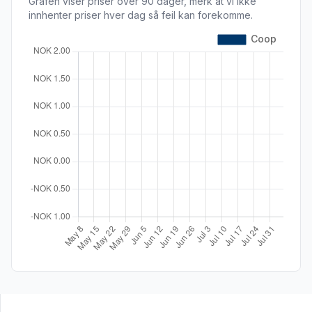
Grafen viser priser over 90 dager, merk at vi ikke
innhenter priser hver dag så feil kan forekomme.