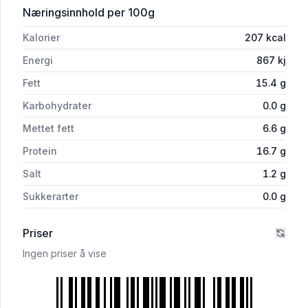
for 'Coop Rørosburger 700g'
Næringsinnhold
per 100g
Kalorier
207
kcal
Energi
867
kj
Fett
15.4
g
Karbohydrater
0.0
g
Mettet fett
6.6
g
Protein
16.7
g
Salt
1.2
g
Sukkerarter
0.0
g
Priser
Ingen priser å vise