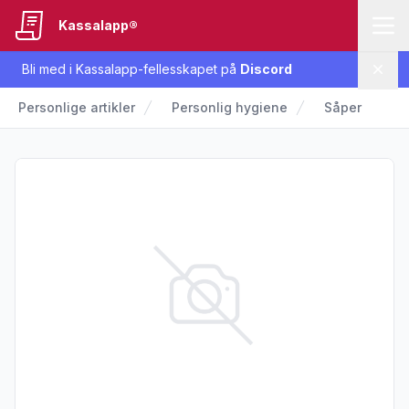
Kassalapp®
Bli med i Kassalapp-fellesskapet på
Discord
Lukk
Personlige artikler
Personlig hygiene
Såper