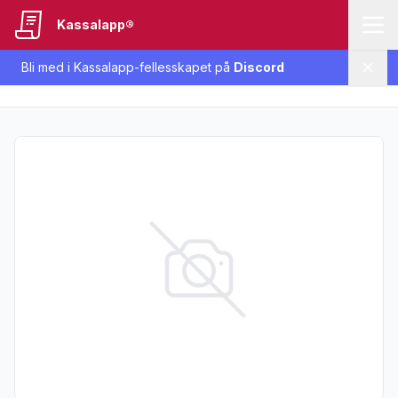
Kassalapp®
Bli med i Kassalapp-fellesskapet på
Discord
Lukk