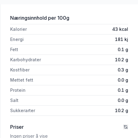
for 'Smak Eplemost fra Hardanger'
Næringsinnhold
per 100g
Kalorier
43
kcal
Energi
181
kj
Fett
0.1
g
Karbohydrater
10.2
g
Kostfiber
0.3
g
Mettet fett
0.0
g
Protein
0.1
g
Salt
0.0
g
Sukkerarter
10.2
g
Priser
Ingen priser å vise