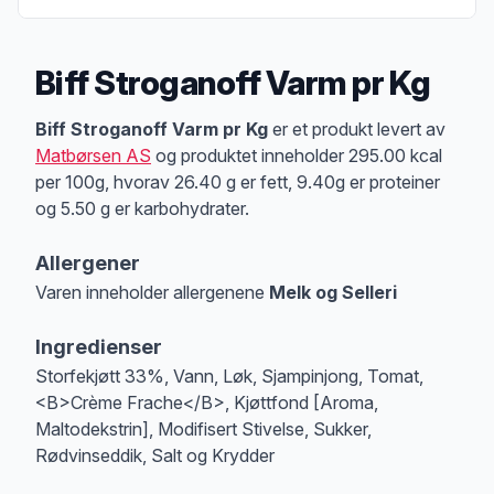
Biff Stroganoff Varm pr Kg
Produktbeskrivelse
Biff Stroganoff Varm pr Kg
er et produkt levert av
Matbørsen AS
og produktet inneholder 295.00 kcal
per 100g, hvorav 26.40 g er fett, 9.40g er proteiner
og 5.50 g er karbohydrater.
Allergener
Varen inneholder allergenene
Melk og Selleri
Merk
at denne informasjonen er bare til informasjon, sjekk pakkningen og 
Ingredienser
Storfekjøtt 33%, Vann, Løk, Sjampinjong, Tomat,
<B>Crème Frache</B>, Kjøttfond [Aroma,
Maltodekstrin], Modifisert Stivelse, Sukker,
Rødvinseddik, Salt og Krydder