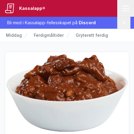
Kassalapp®
Bli med i Kassalapp-fellesskapet på
Discord
Lukk
Middag
Ferdigmåltider
Gryterett ferdig