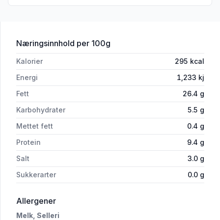
for 'Biff Stroganoff Varm pr Kg'
Næringsinnhold
per 100g
Kalorier
295
kcal
Energi
1,233
kj
Fett
26.4
g
Karbohydrater
5.5
g
Mettet fett
0.4
g
Protein
9.4
g
Salt
3.0
g
Sukkerarter
0.0
g
i 'Biff Stroganoff Varm pr Kg'
Allergener
Melk,
Selleri