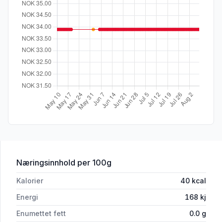
for 'Jarritos Mandarin 370ml flaske'
Næringsinnhold
per 100g
Kalorier
40
kcal
Energi
168
kj
Enumettet fett
0.0
g