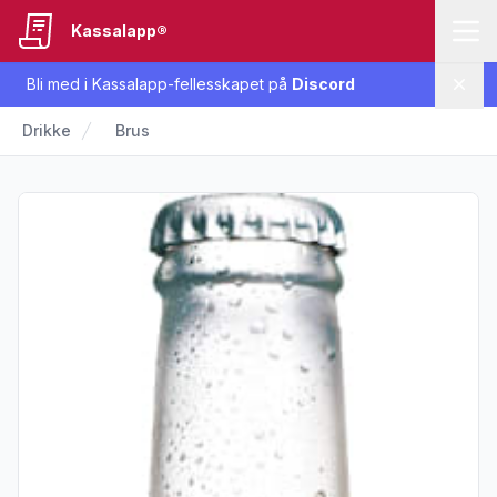
Kassalapp®
Bli med i Kassalapp-fellesskapet på
Discord
Lukk
Drikke
Brus