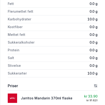
Fett
0.0
g
Flerumettet fett
0.0
g
Karbohydrater
10.0
g
Kostfiber
0.0
g
Mettet fett
0.0
g
Sukkeralkoholer
0.0
g
Protein
0.0
g
Salt
0.0
g
Stivelse
0.0
g
Sukkerarter
10.0
g
Priser
kr 33.90
Jarritos Mandarin 370ml flaske
kr 91.62/l