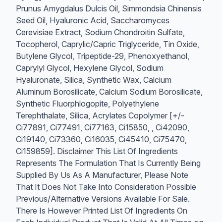
Prunus Amygdalus Dulcis Oil, Simmondsia Chinensis
Seed Oil, Hyaluronic Acid, Saccharomyces
Cerevisiae Extract, Sodium Chondroitin Sulfate,
Tocopherol, Caprylic/Capric Triglyceride, Tin Oxide,
Butylene Glycol, Tripeptide-29, Phenoxyethanol,
Caprylyl Glycol, Hexylene Glycol, Sodium
Hyaluronate, Silica, Synthetic Wax, Calcium
Aluminum Borosilicate, Calcium Sodium Borosilicate,
Synthetic Fluorphlogopite, Polyethylene
Terephthalate, Silica, Acrylates Copolymer [+/-
Ci77891, Ci77491, Ci77163, Ci15850, , Ci42090,
Ci19140, Ci73360, Ci16035, Ci45410, Ci75470,
Ci159859]. Disclaimer This List Of Ingredients
Represents The Formulation That Is Currently Being
Supplied By Us As A Manufacturer, Please Note
That It Does Not Take Into Consideration Possible
Previous/Alternative Versions Available For Sale.
There Is However Printed List Of Ingredients On