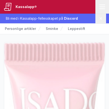
Kassalapp®
Bli med i Kassalapp-fellesskapet på
Discord
Lukk
Personlige artikler
Sminke
Leppestift