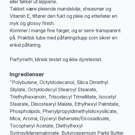
eller tørker ut leppene.
Takket være pleiende mandelolje, sheasmør og
Vitamin E, tilfører den fukt og pleie og etterlater en
myk og glossy finish.
Kommer i mange fine farger, og er semi-transparent
på. Praktisk tube med påføringstupp som sikrer en
enkel påføring.
Parfymefri, klinisk testet og ikke dyretestet.
Ingredienser
"Polybutene, Octyldodecanol, Silica Dimethyl
Silylate, Octyldodecyl Stearoyl Stearate,
Triethylhexanoin, Triisodecyl Trimellitate, Isocetyl
Stearate, Diisostearyl Malate, Ethylhexyl Palmitate,
Phospholipids, Phenylpropyldimethylsiloxysilicate,
Mica, Aroma, Gyceryl Behenate/Eicosadioate,
Tocopheryl Acetate, Diethylhexyl
Syringylidenemalonate, Butyrospermum Parkii Butter,