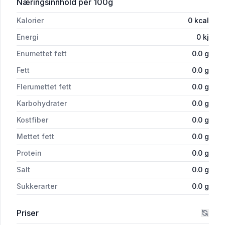
for 'Clingfilm Cutbox45cmx300m Rl'
Næringsinnhold
per 100g
Kalorier
0
kcal
Energi
0
kj
Enumettet fett
0.0
g
Fett
0.0
g
Flerumettet fett
0.0
g
Karbohydrater
0.0
g
Kostfiber
0.0
g
Mettet fett
0.0
g
Protein
0.0
g
Salt
0.0
g
Sukkerarter
0.0
g
Priser