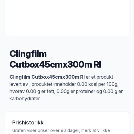
Clingfilm
Cutbox45cmx300m Rl
Produktbeskrivelse
Clingfilm Cutbox45cmx300m Rl
er et produkt
levert av , produktet inneholder 0.00 kcal per 100g,
hvorav 0.00 g er fett, 0.00g er proteiner og 0.00 g er
karbohydrater.
Prishistorikk
Grafen viser priser over 90 dager, merk at vi ikke