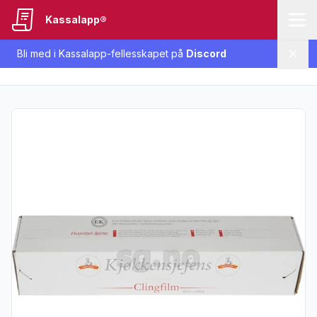
Kassalapp®
Bli med i Kassalapp-fellesskapet på
Discord
Lukk