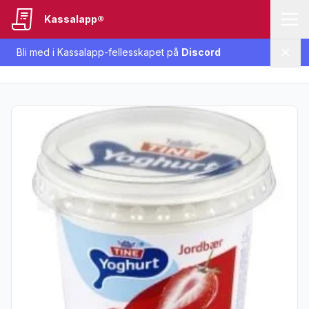
Kassalapp®
Bli med i Kassalapp-fellesskapet på
Discord
Lukk