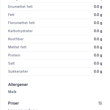
Enumettet fett
0.0
g
Fett
0.0
g
Flerumettet fett
0.0
g
Karbohydrater
0.0
g
Kostfiber
0.0
g
Mettet fett
0.0
g
Protein
0.0
g
Salt
0.0
g
Sukkerarter
0.0
g
i 'Yoghurt Alltid Jordbær 180ml'
Allergener
Melk
Priser