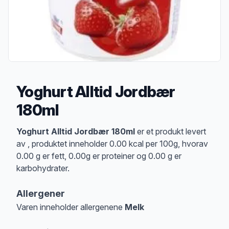
Yoghurt Alltid Jordbær
180ml
Produktbeskrivelse
Yoghurt Alltid Jordbær 180ml
er et produkt levert
av , produktet inneholder 0.00 kcal per 100g, hvorav
0.00 g er fett, 0.00g er proteiner og 0.00 g er
karbohydrater.
Allergener
Varen inneholder allergenene
Melk
Merk
at denne informasjonen er bare til informasjon, sjekk pakkningen og 