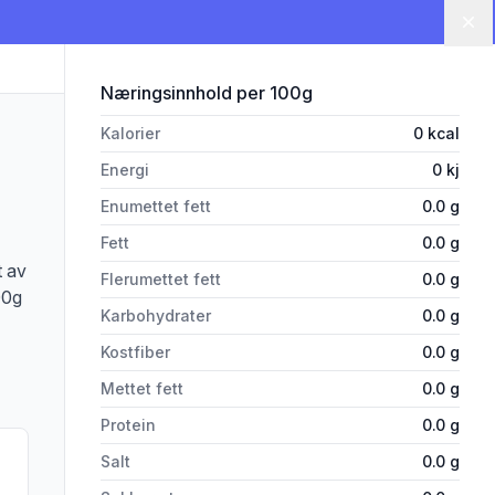
Lu
for 'Sosa Askorbinsyre Ascorbi
Næringsinnhold
per 100g
Kalorier
0
kcal
Energi
0
kj
Enumettet fett
0.0
g
Fett
0.0
g
t av
Flerumettet fett
0.0
g
00g
Karbohydrater
0.0
g
Kostfiber
0.0
g
Mettet fett
0.0
g
Protein
0.0
g
Salt
0.0
g