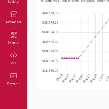
Grafen viser priser over 90 dager, merk at
Butikker
Matkasser
Skanner
API
Økonomi