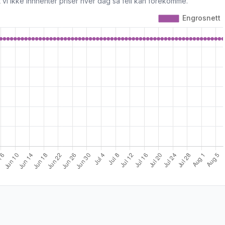
 vi ikke innhenter priser hver dag så feil kan forekomme.