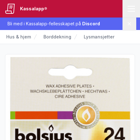
Kassalapp®
Bli med i Kassalapp-fellesskapet på
Discord
Lukk
Hus & hjem
Borddekning
Lysmansjetter