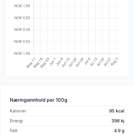
for 'Kokosgurt Pineapple 120g Absolut
Næringsinnhold
per 100g
Kalorier
95
kcal
Energi
396
kj
Fett
4.9
g