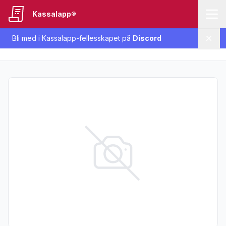
Kassalapp®
Bli med i Kassalapp-fellesskapet på
Discord
Lukk