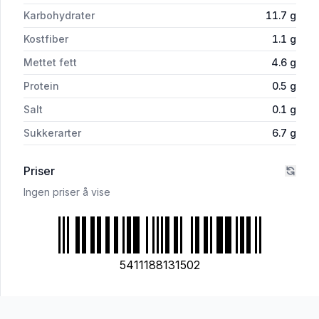
Karbohydrater
11.7
g
Kostfiber
1.1
g
Mettet fett
4.6
g
Protein
0.5
g
Salt
0.1
g
Sukkerarter
6.7
g
Priser
Ingen priser å vise
5411188131502