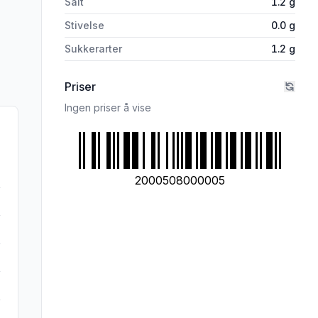
Salt
1.2
g
Stivelse
0.0
g
Sukkerarter
1.2
g
Priser
Ingen priser å vise
2000508000005