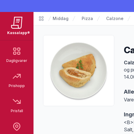
Middag
Pizza
Calzone
Matvarer
Kassalapp®
Ca
Dagligvarer
Pro
Calz
og p
14.0
Prishopp
All
Vare
Merk
Prisfall
Ing
<B>H
Salt