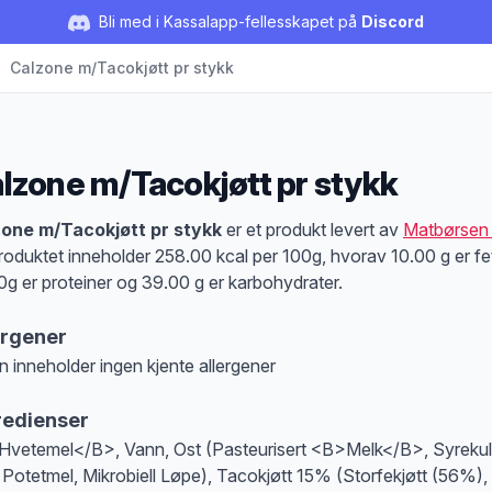
Bli med i Kassalapp-fellesskapet på
Discord
Calzone m/Tacokjøtt pr stykk
lzone m/Tacokjøtt pr stykk
duktbeskrivelse
one m/Tacokjøtt pr stykk
er et produkt levert av
Matbørsen
roduktet inneholder 258.00 kcal per 100g, hvorav 10.00 g er fet
0g er proteiner og 39.00 g er karbohydrater.
ergener
n inneholder ingen kjente allergener
at denne informasjonen er bare til informasjon, sjekk pakkningen og innholdsbesk
redienser
vetemel</B>, Vann, Ost (Pasteurisert <B>Melk</B>, Syrekult
, Potetmel, Mikrobiell Løpe), Tacokjøtt 15% (Storfekjøtt (56%),