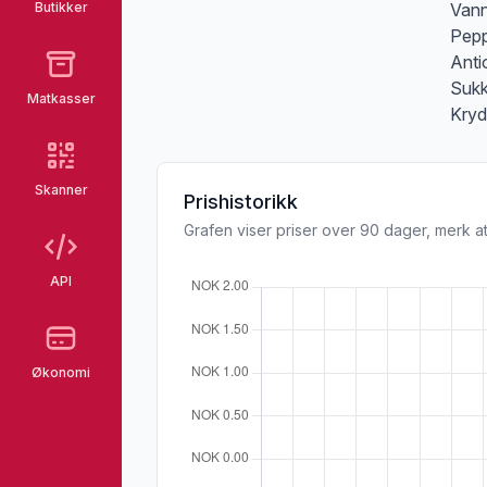
Butikker
Vann
Pepp
Anti
Sukk
Matkasser
Kryd
Skanner
Prishistorikk
Grafen viser priser over 90 dager, merk at
API
Økonomi