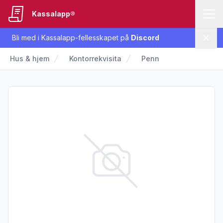
Kassalapp®
Bli med i Kassalapp-fellesskapet på
Discord
Lukk
Hus & hjem
Kontorrekvisita
Penn