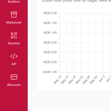
Grafen viser priser over 90 dager, merk at
Butikker
Matkasser
Skanner
API
Økonomi