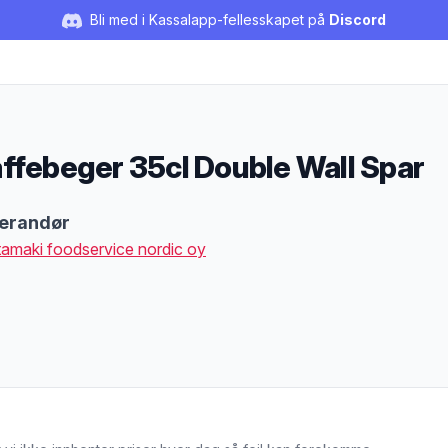
Bli med i Kassalapp-fellesskapet på
Discord
ffebeger 35cl Double Wall Spar
duktbeskrivelse
erandør
amaki foodservice nordic oy