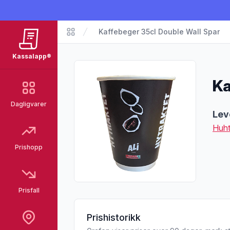
Kaffebeger 35cl Double Wall Spar
Matvarer
Kassalapp®
Ka
Dagligvarer
Pro
Lev
Huht
Prishopp
Prisfall
Prishistorikk