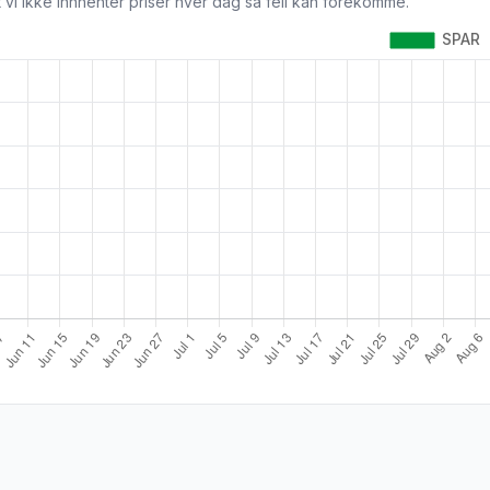
 vi ikke innhenter priser hver dag så feil kan forekomme.