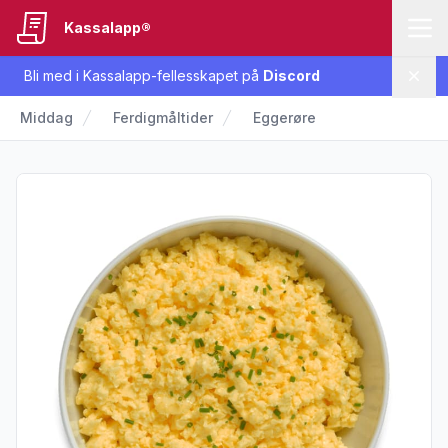
Kassalapp®
Bli med i Kassalapp-fellesskapet på
Discord
Lukk
Middag
Ferdigmåltider
Eggerøre